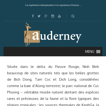
Les expériences indispensables à vos aspirations d'évasion ...
NINH BINH
MENU
Située dans le delta du Fleuve Rouge, Ninh Binh
beaucoup de sites naturels tels que les belles grottes
de Bich Dong, Tam Coc et Dich Long, considérées
comme la baie d’Along terrestre; le parc national de Cuc
Phuong – véritable musée naturel abritant des espèces
rares et précieuses de la faune et la flore typiques des
régions tropicales ; les sources thermales de KenhGa, la