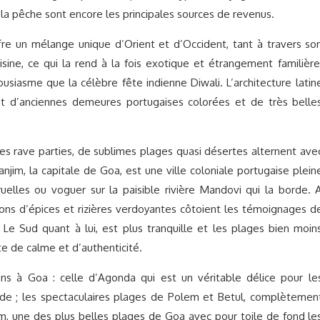
 la pêche sont encore les principales sources de revenus.
offre un mélange unique d’Orient et d’Occident, tant à travers so
sine, ce qui la rend à la fois exotique et étrangement familière
usiasme que la célèbre fête indienne Diwali. L’architecture latin
ant d’anciennes demeures portugaises colorées et de très belle
es rave parties, de sublimes plages quasi désertes alternent ave
anjim, la capitale de Goa, est une ville coloniale portugaise plein
ruelles ou voguer sur la paisible rivière Mandovi qui la borde. 
ations d’épices et rizières verdoyantes côtoient les témoignages d
 Le Sud quant à lui, est plus tranquille et les plages bien moin
e de calme et d’authenticité.
ns à Goa : celle d’Agonda qui est un véritable délice pour le
de ; les spectaculaires plages de Polem et Betul, complètemen
em, une des plus belles plages de Goa avec pour toile de fond le