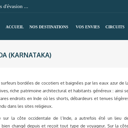
 d'évasion ...
ACCUEIL
NOS DESTINATIONS
VOS ENVIES
CIRCUITS
OA (KARNATAKA)
 surfeurs bordées de cocotiers et baignées par les eaux azur de l
ves, riche patrimoine architectural et habitants généreux : ainsi s
ares endroits en Inde où les shorts, débardeurs et tenues légère
u dans les sites religieux.
 sur la côte occidentale de l’Inde, a autrefois été un lieu d
 a bien changé depuis et reçoit tout type de voyageur. Sur la côt