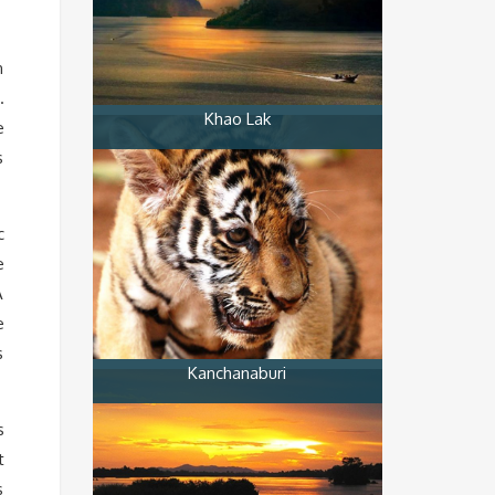
n
.
Khao Lak
e
s
c
e
A
e
s
Kanchanaburi
s
t
s