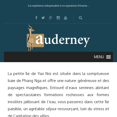
Les expériences indispensables à vos aspirations d'évasion ...
KOH YAO NOI
MENU
La petite île de Yao Noi est située dans la somptueuse
baie de Phang Nga et offre une nature généreuse et des
paysages magnifiques. Entouré d’eaux sereines abritant
de spectaculaires formations rocheuses aux formes
insolites jaillissant de l’eau, vous passerez dans cette île
paisible, un agréable séjour ressourçant, loin du stress et
de l’agitation des villes.