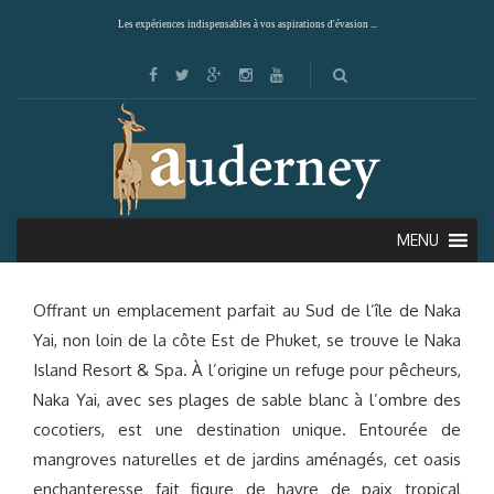
Les expériences indispensables à vos aspirations d'évasion ...
NAKA ISLAND (KOH NAKA YAI)
MENU
Offrant un emplacement parfait au Sud de l’île de Naka
Yai, non loin de la côte Est de Phuket, se trouve le Naka
Island Resort & Spa. À l’origine un refuge pour pêcheurs,
Naka Yai, avec ses plages de sable blanc à l’ombre des
cocotiers, est une destination unique. Entourée de
mangroves naturelles et de jardins aménagés, cet oasis
enchanteresse fait figure de havre de paix tropical