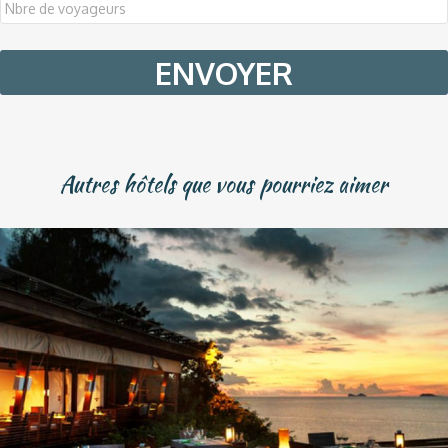
slash
MM
slash
YYYY
Autres hôtels que vous pourriez aimer