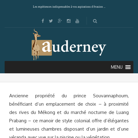
Les expériences indispensables à vos aspirations d'évasion ...
MAISON SOUVANNAPHOUM HOTEL
(LUANG PRABANG)
MENU
Ancienne propriété du prince Souvannaphoum,
bénéficiant d’un emplacement de choix – à proximité
des rives du Mékong et du marché nocturne de Luang
Prabang – ce manoir de style colonial offre d’élégantes
et lumineuses chambres disposant d’un jardin et d’une
véranda avec vue sur la piscine ou la végétation.