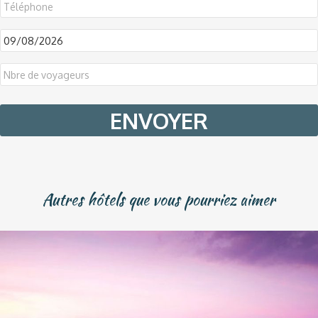
DD
slash
MM
slash
YYYY
Autres hôtels que vous pourriez aimer