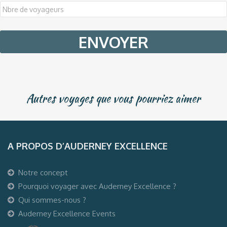
DD
slash
MM
slash
YYYY
Autres voyages que vous pourriez aimer
A PROPOS D’AUDERNEY EXCELLENCE
Notre concept
Pourquoi voyager avec Auderney Excellence ?
Qui sommes-nous ?
Auderney Excellence Events