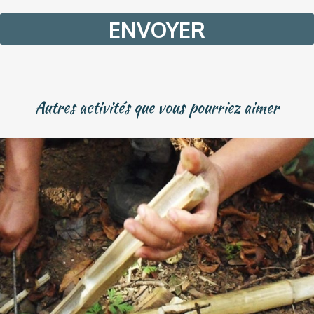
MM
slash
YYYY
Autres activités que vous pourriez aimer