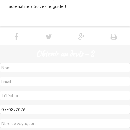
adrénaline ? Suivez le guide !
Obtenir un devis - 2
DD
slash