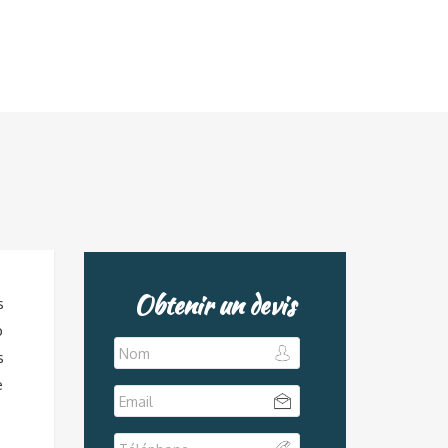
Obtenir un devis
s
p
s
e