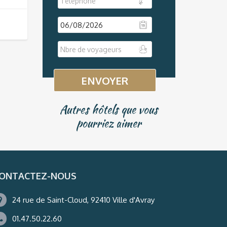
DD
slash
MM
slash
YYYY
Autres hôtels que vous
pourriez aimer
ONTACTEZ-NOUS
24 rue de Saint-Cloud, 92410 Ville d'Avray
01.47.50.22.60