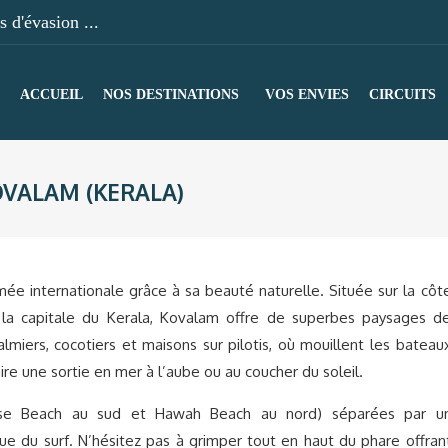
 d'évasion ...
ACCUEIL
NOS DESTINATIONS
VOS ENVIES
CIRCUITS
VALAM (KERALA)
ée internationale grâce à sa beauté naturelle. Située sur la côt
 la capitale du Kerala, Kovalam offre de superbes paysages d
miers, cocotiers et maisons sur pilotis, où mouillent les bateau
re une sortie en mer à l’aube ou au coucher du soleil.
use Beach au sud et Hawah Beach au nord) séparées par u
ue du surf. N’hésitez pas à grimper tout en haut du phare offran