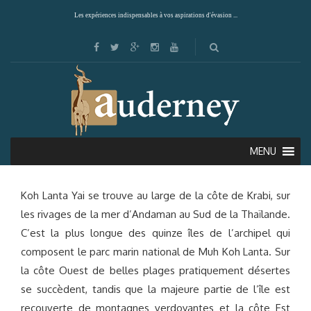
Les expériences indispensables à vos aspirations d'évasion ...
KOH LANTA
MENU
Koh Lanta Yai se trouve au large de la côte de Krabi, sur
les rivages de la mer d’Andaman au Sud de la Thaïlande.
C’est la plus longue des quinze îles de l’archipel qui
composent le parc marin national de Muh Koh Lanta. Sur
la côte Ouest de belles plages pratiquement désertes
se succèdent, tandis que la majeure partie de l’île est
recouverte de montagnes verdoyantes et la côte Est