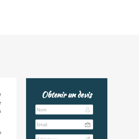
Obtenir un devis
e
e
s
u