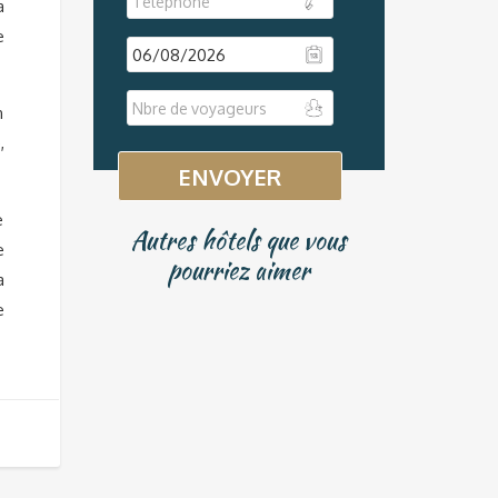
a
e
DD
n
slash
,
MM
slash
YYYY
e
Autres hôtels que vous
e
pourriez aimer
a
e