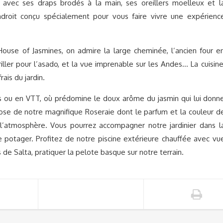
t avec ses draps brodés à la main, ses oreillers moelleux et l
droit conçu spécialement pour vous faire vivre une expérienc
ouse of Jasmines, on admire la large cheminée, l’ancien four e
riller pour l’asado, et la vue imprenable sur les Andes… La cuisine
ais du jardin.
eds ou en VTT, où prédomine le doux arôme du jasmin qui lui donn
pose de notre magnifique Roseraie dont le parfum et la couleur d
atmosphère. Vous pourrez accompagner notre jardinier dans l
e potager. Profitez de notre piscine extérieure chauffée avec vu
de Salta, pratiquer la pelote basque sur notre terrain.