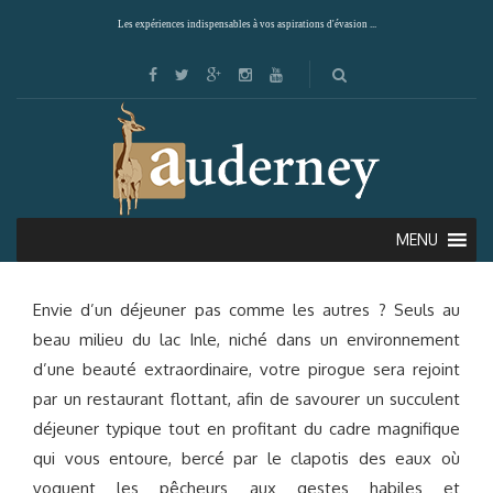
Les expériences indispensables à vos aspirations d'évasion ...
DÉJEUNER ÉPHÉMÈRE SUR LE LAC INLE
MENU
Envie d’un déjeuner pas comme les autres ? Seuls au
beau milieu du lac Inle, niché dans un environnement
d’une beauté extraordinaire, votre pirogue sera rejoint
par un restaurant flottant, afin de savourer un succulent
déjeuner typique tout en profitant du cadre magnifique
qui vous entoure, bercé par le clapotis des eaux où
voguent les pêcheurs aux gestes habiles et