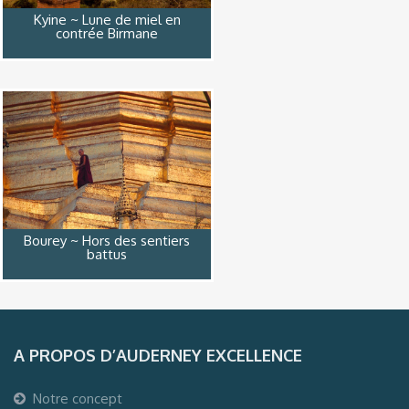
Kyine ~ Lune de miel en
contrée Birmane
Bourey ~ Hors des sentiers
battus
A PROPOS D’AUDERNEY EXCELLENCE
Notre concept