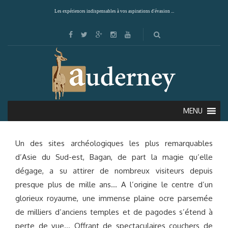
Les expériences indispensables à vos aspirations d'évasion ...
BAGAN
MENU
Un des sites archéologiques les plus remarquables
d’Asie du Sud-est, Bagan, de part la magie qu’elle
dégage, a su attirer de nombreux visiteurs depuis
presque plus de mille ans… A l’origine le centre d’un
glorieux royaume, une immense plaine ocre parsemée
de milliers d’anciens temples et de pagodes s’étend à
perte de vue… Offrant de spectaculaires couchers de