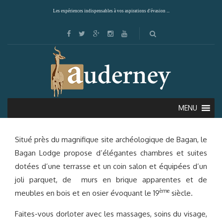
Les expériences indispensables à vos aspirations d'évasion ...
BAGAN LODGE (BAGAN)
MENU
Situé près du magnifique site archéologique de Bagan, le
Bagan Lodge propose d’élégantes chambres et suites
dotées d’une terrasse et un coin salon et équipées d’un
joli parquet, de murs en brique apparentes et de
ème
meubles en bois et en osier évoquant le 19
siècle.
Faites-vous dorloter avec les massages, soins du visage,