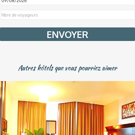
DD
slash
MM
slash
YYYY
Autres hôtels que vous pourriez aimer