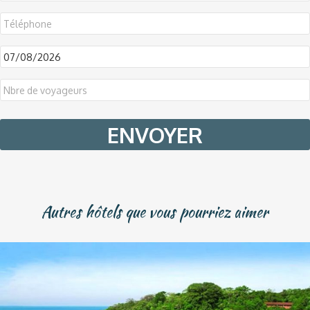
DD
slash
MM
slash
YYYY
Autres hôtels que vous pourriez aimer