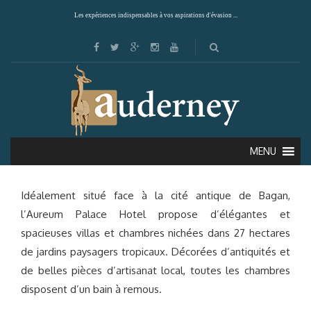
Les expériences indispensables à vos aspirations d'évasion ...
AUREUM PALACE HOTEL (BAGAN)
MENU
Idéalement situé face à la cité antique de Bagan,
l’Aureum Palace Hotel propose d’élégantes et
spacieuses villas et chambres nichées dans 27 hectares
de jardins paysagers tropicaux. Décorées d’antiquités et
de belles pièces d’artisanat local, toutes les chambres
disposent d’un bain à remous.