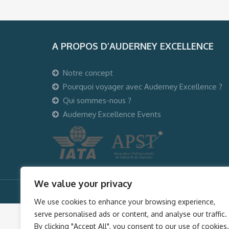
A PROPOS D’AUDERNEY EXCELLENCE
Notre concept
Pourquoi voyager avec Auderney Excellence ?
Qui sommes-nous ?
Auderney Excellence Events
We value your privacy
© Auderney2016, Powered by
i-Spy360.mu
We use cookies to enhance your browsing experience,
serve personalised ads or content, and analyse our traffic.
By clicking "Accept All", you consent to our use of cookies.