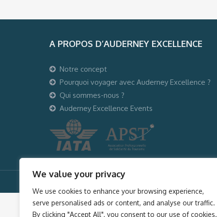
A PROPOS D’AUDERNEY EXCELLENCE
Notre concept
Pourquoi voyager avec Auderney Excellence ?
Qui sommes-nous ?
Auderney Excellence Events
We value your privacy
© Auderney2016, Powered by
i-Spy360.mu
We use cookies to enhance your browsing experience,
serve personalised ads or content, and analyse our traffic.
By clicking "Accept All", you consent to our use of cookies.