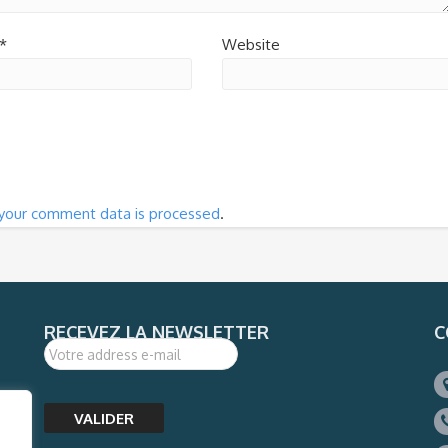
*
Website
your comment data is processed
.
RECEVEZ LA NEWSLETTER
C