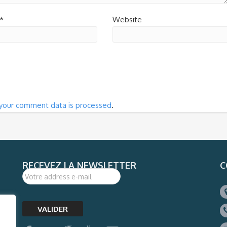
*
Website
your comment data is processed
.
RECEVEZ LA NEWSLETTER
C