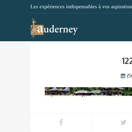
Les expériences indispensables à vos aspirations
12
06