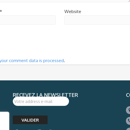
*
Website
your comment data is processed
.
RECEVEZ LA NEWSLETTER
C