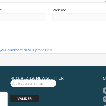
*
Website
your comment data is processed
.
RECEVEZ LA NEWSLETTER
C