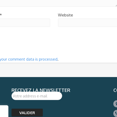
*
Website
your comment data is processed
.
RECEVEZ LA NEWSLETTER
C