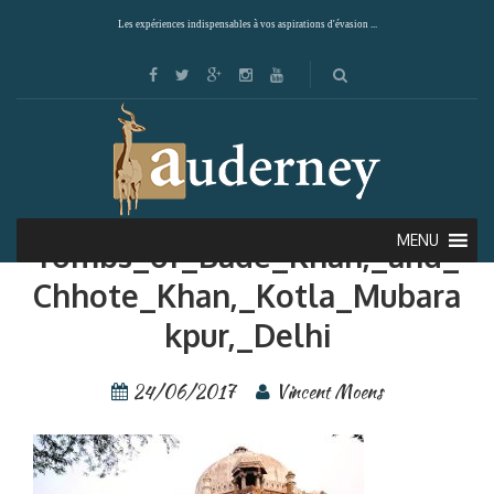
Les expériences indispensables à vos aspirations d'évasion ...
Giuc—Inde—
MENU
Tombs_of_Bade_Khan,_and_
Chhote_Khan,_Kotla_Mubara
kpur,_Delhi
24/06/2017
Vincent Moens