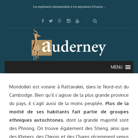
Les expériences indispensables à vos aspirations d'évasion ...
MONDOLKIRI
MENU
Mondolkiri est voisine à Rattanakiri, dans le Nord-est du
Cambodge. Bien qu’il s’agisse de la plus grande province
du pays, il s’agit aussi de la moins peuplée.
Plus de la
moitié de ses habitants fait partie de groupes
ethniques autochtones
, dont la grande majorité sont
des Phnong. On trouve également des Stieng, ainsi que
des Khmers, des Chinois et des Chams récemment venus