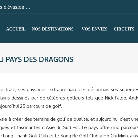
 d'évasion ...
ACCUEIL
NOS DESTINATIONS
VOS ENVIES
CIRCUITS
U PAYS DES DRAGONS
ncestrale, ses paysages extraordinaires et désormais ses superbe
tains dessinés par de célèbres golfeurs tels que Nick Faldo, And
ourd’hui 25 parcours de golf.
ie à créer des terrains de golf de qualité, et aujourd’hui c’est un
ques et fascinantes d’Asie du Sud Est. Le pays offre cinq parcour
le Long Thanh Golf Club et le Song Be Golf Club à Ho Chi Minh, ains