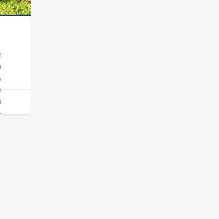
e
n
s
e
n
-