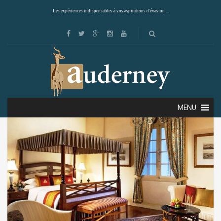
Les expériences indispensables à vos aspirations d'évasion ...
Showing all 10 results
Default sorting
MENU