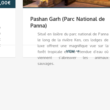
,00
€
Pashan Garh (Parc National de
Panna)
e
e
Situé en lisière du parc national de Panna
c
le long de la rivière Ken, ces lodges de
t
luxe offrent une magnifique vue sur la
VIEW
forêt tropicale et une étendue d’eau où
viennent s’abreuver les animaux
sauvages.