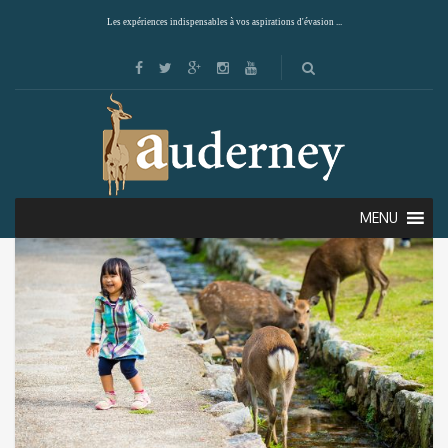
Les expériences indispensables à vos aspirations d'évasion ...
Showing all 2 results
Default sorting
MENU