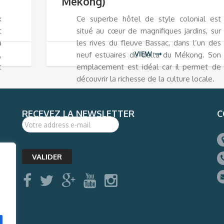
Mékong)
x
Ce superbe hôtel de style colonial est
t
situé au cœur de magnifiques jardins, sur
a
les rives du fleuve Bassac, dans l’un des
VIEW
,
neuf estuaires du delta du Mékong. Son
t
emplacement est idéal car il permet de
découvrir la richesse de la culture locale.
RECEVEZ LA NEWSLETTER
C