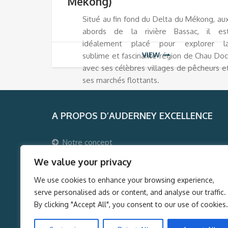
Mékong)
Situé au fin fond du Delta du Mékong, au
abords de la rivière Bassac, il es
idéalement placé pour explorer l
VIEW
sublime et fascinante région de Chau Doc
avec ses célèbres villages de pêcheurs e
ses marchés flottants.
A PROPOS D’AUDERNEY EXCELLENCE
Notre concept
Pourquoi voyager avec Auderney Excellence ?
We value your privacy
Qui sommes-nous ?
We use cookies to enhance your browsing experience,
Auderney Excellence Events
serve personalised ads or content, and analyse our traffic.
By clicking "Accept All", you consent to our use of cookies.