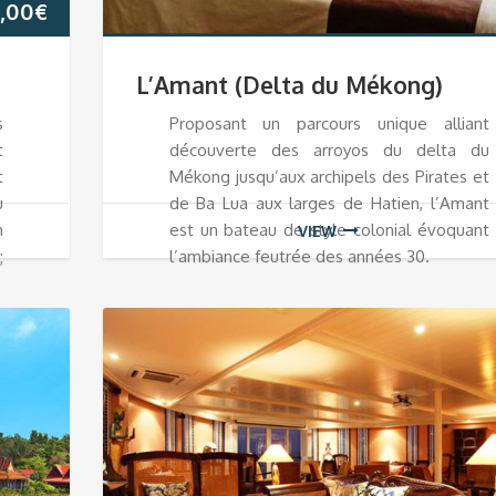
,00
€
L’Amant (Delta du Mékong)
s
Proposant un parcours unique alliant
t
découverte des arroyos du delta du
t
Mékong jusqu’aux archipels des Pirates et
u
de Ba Lua aux larges de Hatien, l’Amant
n
est un bateau de style colonial évoquant
VIEW
;
l’ambiance feutrée des années 30.