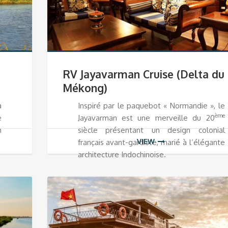
RV Jayavarman Cruise (Delta du
Mékong)
à
Inspiré par le paquebot « Normandie », le
ème
e
Jayavarman est une merveille du 20
n
siècle présentant un design colonial
VIEW
français avant-gardiste, marié à l’élégante
architecture Indochinoise.