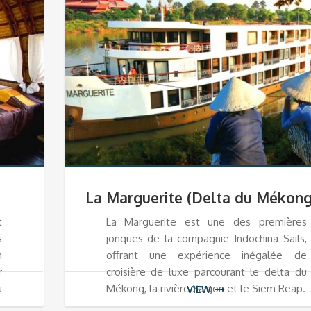
La Marguerite (Delta du Mékong
t
La Marguerite est une des premières
s
jonques de la compagnie Indochina Sails,
n
offrant une expérience inégalée de
r
croisière de luxe parcourant le delta du
u
Mékong, la rivière Saigon et le Siem Reap.
VIEW