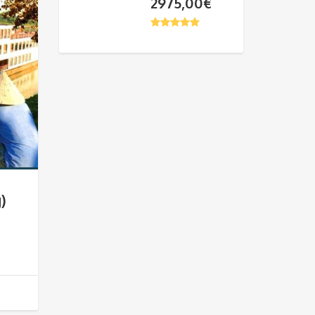
2975,00
€
)