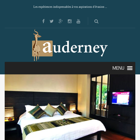
Les expériences indispensables à vos aspirations d'évasion ...
Showing the single result
Default sorting
MENU