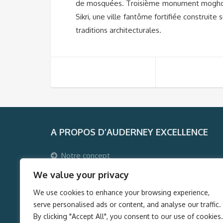
de mosquées. Troisième monument moghol d
Sikri, une ville fantôme fortifiée construit
traditions architecturales.
A PROPOS D’AUDERNEY EXCELLENCE
Notre concept
Pourquoi voyager avec Auderney Excellence ?
We value your privacy
Qui sommes-nous ?
We use cookies to enhance your browsing experience,
Auderney Excellence Events
serve personalised ads or content, and analyse our traffic.
By clicking "Accept All", you consent to our use of cookies.