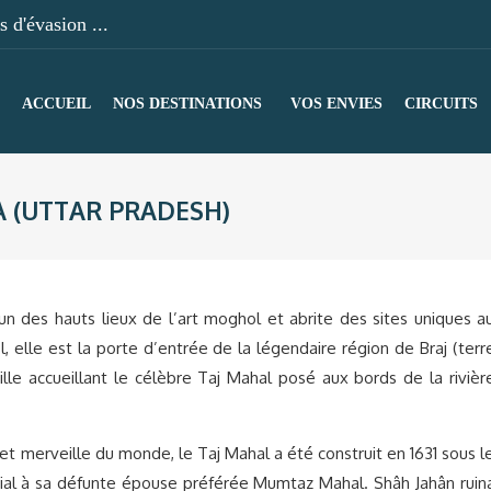
 d'évasion ...
ACCUEIL
NOS DESTINATIONS
VOS ENVIES
CIRCUITS
 (UTTAR PRADESH)
’un des hauts lieux de l’art moghol et abrite des sites uniques a
 elle est la porte d’entrée de la légendaire région de Braj (terr
lle accueillant le célèbre Taj Mahal posé aux bords de la rivièr
 merveille du monde, le Taj Mahal a été construit en 1631 sous l
al à sa défunte épouse préférée Mumtaz Mahal. Shâh Jahân ruin