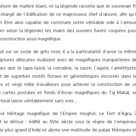
ulture de marbre blanc, et la légende raconte que le souverain fi
chargé de l’édification de ce majestueux chef d’œuvre, afin qu’i
t être ainsi capable de construire cette véritable ode à l’amour
ours selon la légende) les mains des ouvriers furent coupées pou
 construction aussi magnifique.
é sur un socle de grès rose, il a la particularité d’avoir la mêm
lptures délicates rivalisent avec de magnifiques marqueteries d
s que le lapis-lazuli, la cornaline, la nacre, l’agate, l’améthyste
t de superbes motifs floraux et géométriques incrustés dans l
es et vingt mille travailleurs pour achever la construction de c
cartes postales et fonds d’écran magnifiques du Taj Mahal, s
ctural laisse véritablement sans voix…
ul héritage magnifique de l’Empire moghol. Le Fort d’Agra, 
nt le détour : édifié au XVIe siècle sous le règne de l’empereu
le plus grand d’Inde et abrite une multitude de palais féériques e