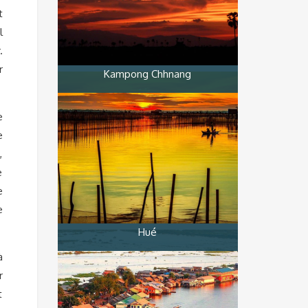
t
l
.
r
Kampong Chhnang
e
e
,
e
e
e
Hué
à
r
t