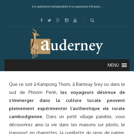
Les expériences indispensables à vos aspirations d'évasion ...
AU PLUS PROCHE DES PEUPLES…
MENU
Que ce soit à Kampong Thom, à Banteay Srey ou dans le
sud de Phnom Penh,
les voyageurs désireux de
s’immerger dans la culture locale peuvent
pleinement expérimenter l’authentique vie rurale
cambodgienne
. Dans un petit village paisible, vous
découvrirez ainsi la vie dans les maisons sur pilotis, le
transport en charrettes, la cueillette du sirop de palme,