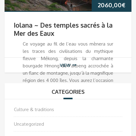
2060,00
€
Iolana ~ Des temples sacrés à la
Mer des Eaux
Ce voyage au fil de l’eau vous mènera sur
les traces des civilisations du mythique
fleuve Mékong, depuis la charmante
VIEW
bourgade Hmong de Pakbeng accrochée à
un flanc de montagne, jusqu’à la magnifique
région des 4 000 îles. Vous aurez l’occasion
d’y rencontrer diverses ethnies dans des
CATEGORIES
paysages paradisiaques…
Culture & traditions
Uncategorized