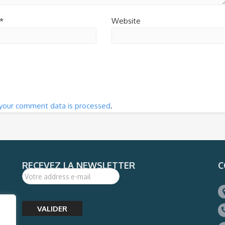
*
Website
your comment data is processed
.
RECEVEZ LA NEWSLETTER
C